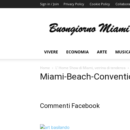
Sign in / Join
Privacy Policy
Cookie Policy
Collabora
Buongiorno
Miami
VIVERE
ECONOMIA
ARTE
MUSIC
Home
L’ Home Show di Miami, vetrina di tendenza
Miami-Beach-Conventio
Commenti Facebook