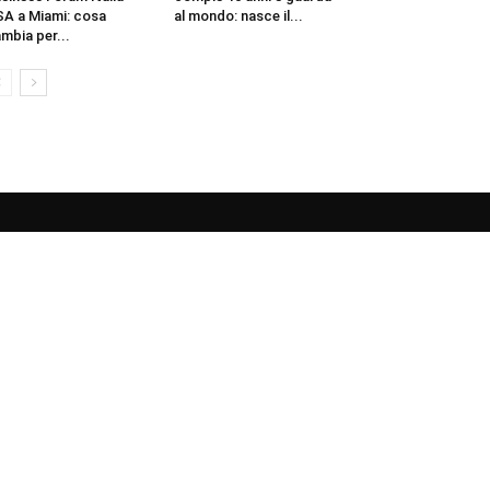
A a Miami: cosa
al mondo: nasce il...
mbia per...