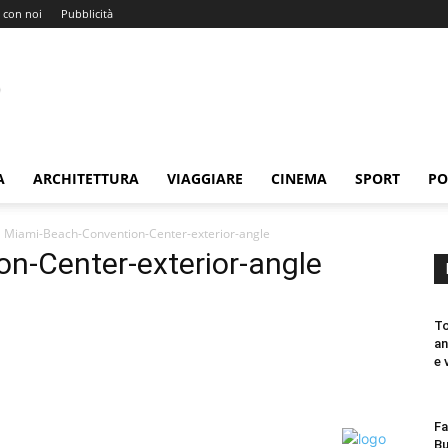
 con noi
Pubblicità
A
ARCHITETTURA
VIAGGIARE
CINEMA
SPORT
PO
Miami-Beach-Convention-Center-exterior-angle
n-Center-exterior-angle
To
an
e 
Fa
Bu