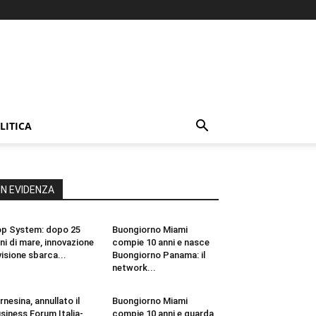
LITICA
IN EVIDENZA
p System: dopo 25
Buongiorno Miami
ni di mare, innovazione
compie 10 anni e nasce
visione sbarca...
Buongiorno Panama: il
network...
rnesina, annullato il
Buongiorno Miami
siness Forum Italia-
compie 10 anni e guarda