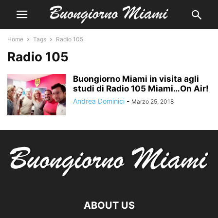
Home
Tags
Radio 105
Radio 105
Buongiorno Miami in visita agli
studi di Radio 105 Miami…On Air!
Andrea Dominici
-
Marzo 25, 2018
ABOUT US