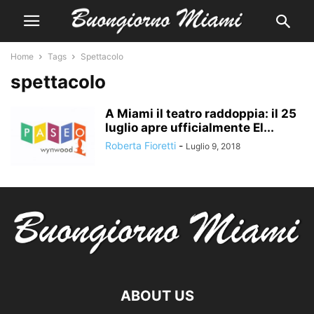
Home
Tags
Spettacolo
spettacolo
A Miami il teatro raddoppia: il 25
luglio apre ufficialmente El...
Roberta Fioretti
-
Luglio 9, 2018
ABOUT US