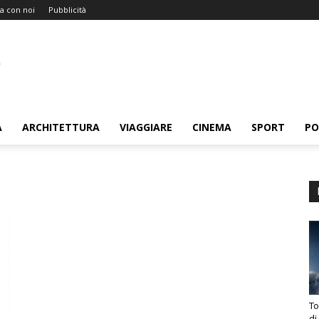
a con noi
Pubblicità
A
ARCHITETTURA
VIAGGIARE
CINEMA
SPORT
PO
To
di