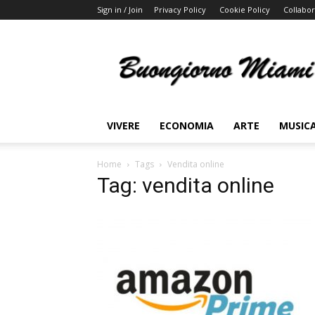
Sign in / Join
Privacy Policy
Cookie Policy
Collabor
Buongiorno
Miami
VIVERE
ECONOMIA
ARTE
MUSIC
Home
Tags
Vendita online
Tag: vendita online