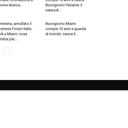
sione sbarca...
Buongiorno Panama: il
network...
rnesina, annullato il
Buongiorno Miami
siness Forum Italia-
compie 10 anni e guarda
A a Miami: cosa
al mondo: nasce il...
mbia per...