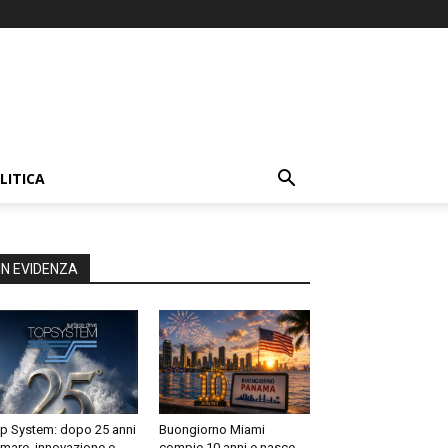
LITICA
IN EVIDENZA
p System: dopo 25 anni
Buongiorno Miami
 mare, innovazione e
compie 10 anni e nasce