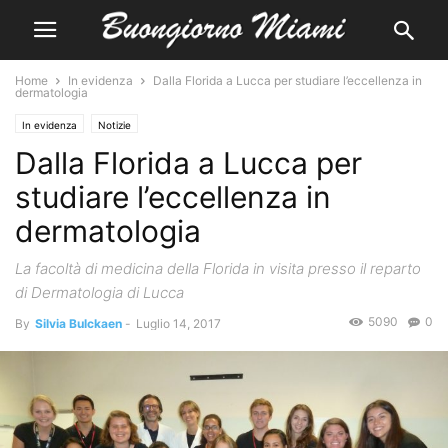
Home
In evidenza
Dalla Florida a Lucca per studiare l’eccellenza in
dermatologia
In evidenza
Notizie
Dalla Florida a Lucca per
studiare l’eccellenza in
dermatologia
La facoltà di medicina della Florida in visita presso il reparto
di Dermatologia di Lucca
5090
0
By
Silvia Bulckaen
-
Luglio 14, 2017