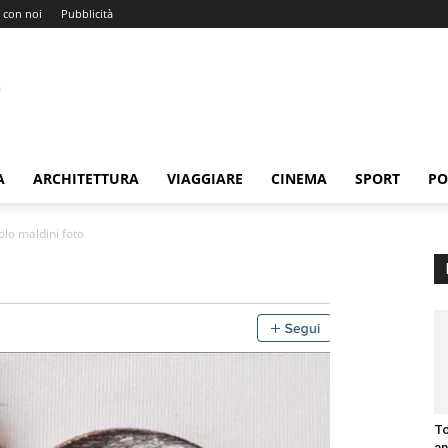
 con noi
Pubblicità
A
ARCHITETTURA
VIAGGIARE
CINEMA
SPORT
PO
olo maldini foto
To
an