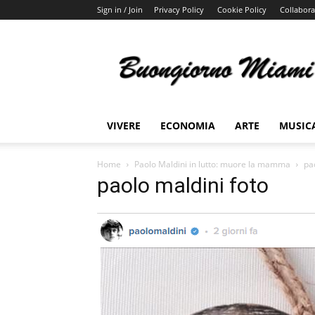
Sign in / Join
Privacy Policy
Cookie Policy
Collabora
Buongiorno
Miami
VIVERE
ECONOMIA
ARTE
MUSIC
Home
Paolo Maldini in lutto: muore la mamma
pa
paolo maldini foto