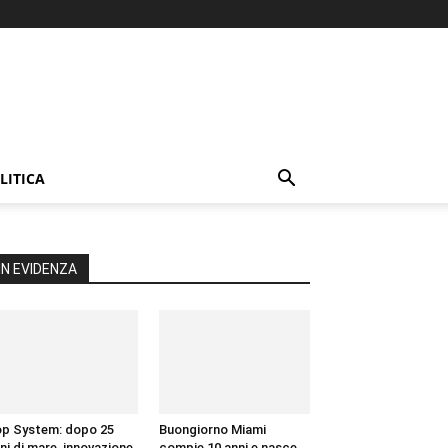
LITICA
IN EVIDENZA
p System: dopo 25
Buongiorno Miami
ni di mare, innovazione
compie 10 anni e nasce