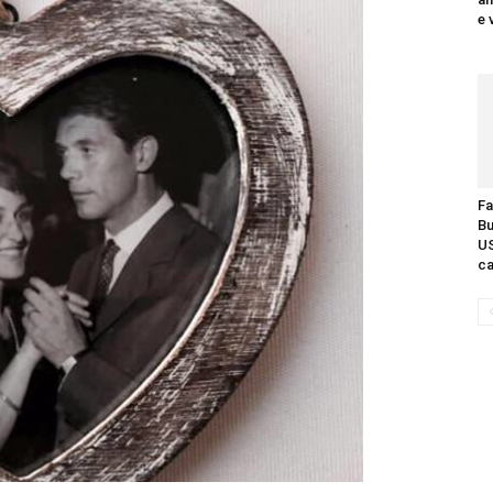
e 
Fa
Bu
US
ca