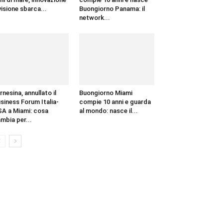
visione sbarca...
Buongiorno Panama: il
network...
rnesina, annullato il
Buongiorno Miami
siness Forum Italia-
compie 10 anni e guarda
A a Miami: cosa
al mondo: nasce il...
mbia per...