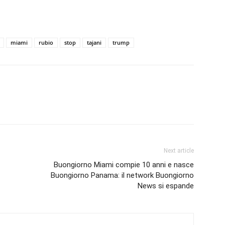
miami
rubio
stop
tajani
trump
Next article
Buongiorno Miami compie 10 anni e nasce
Buongiorno Panama: il network Buongiorno
News si espande