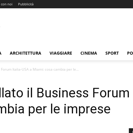
 con noi
Pubblicità
A
ARCHITETTURA
VIAGGIARE
CINEMA
SPORT
PO
s Forum Italia-USA a Miami: cosa cambia per le...
lato il Business Forum 
mbia per le imprese