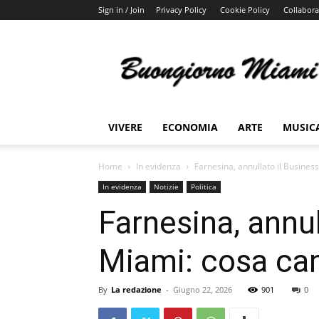
Sign in / Join
Privacy Policy
Cookie Policy
Collabora
Buongiorno
Miami
VIVERE
ECONOMIA
ARTE
MUSIC
Home
In evidenza
Farnesina, annullato il Busines
In evidenza
Notizie
Politica
Farnesina, annul
Miami: cosa ca
By
La redazione
-
Giugno 22, 2026
901
0