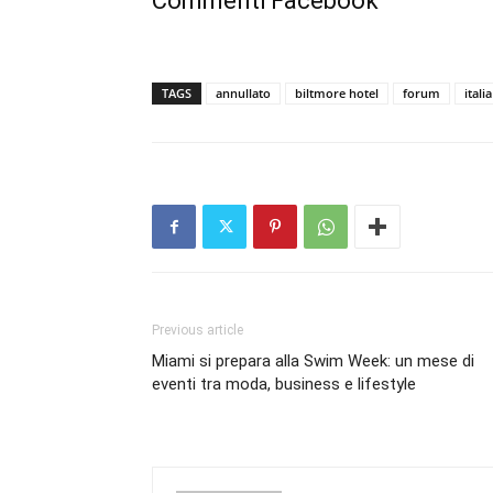
Commenti Facebook
TAGS
annullato
biltmore hotel
forum
italia
Previous article
Miami si prepara alla Swim Week: un mese di
eventi tra moda, business e lifestyle