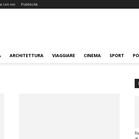
a con noi
Pubblicità
A
ARCHITETTURA
VIAGGIARE
CINEMA
SPORT
PO
To
di