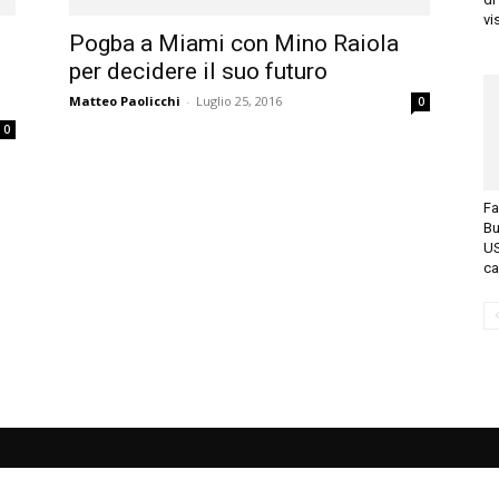
vi
Pogba a Miami con Mino Raiola
per decidere il suo futuro
Matteo Paolicchi
-
Luglio 25, 2016
0
0
Fa
Bu
US
ca