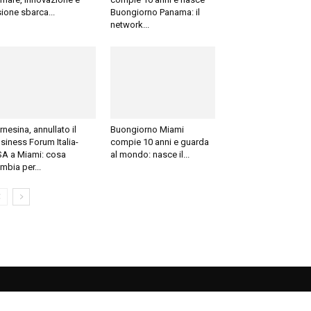
sione sbarca...
Buongiorno Panama: il
network...
rnesina, annullato il
Buongiorno Miami
siness Forum Italia-
compie 10 anni e guarda
A a Miami: cosa
al mondo: nasce il...
mbia per...