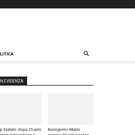
LITICA
IN EVIDENZA
p System: dopo 25 anni
Buongiorno Miami
 mare, innovazione e
compie 10 anni e nasce