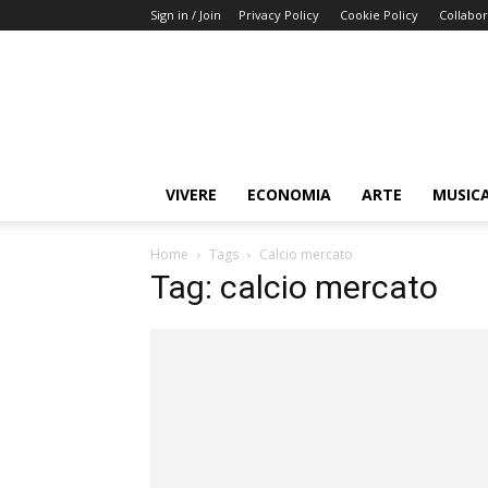
Sign in / Join
Privacy Policy
Cookie Policy
Collabor
Buongiorno
Miami
VIVERE
ECONOMIA
ARTE
MUSIC
Home
Tags
Calcio mercato
Tag: calcio mercato