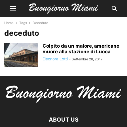
Home
Tags
Deceduto
deceduto
Colpito da un malore, americano
muore alla stazione di Lucca
Eleonora Lotti
-
Settembre 28, 2017
ABOUT US