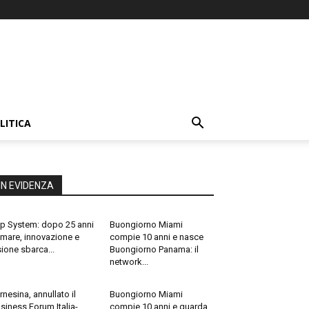
LITICA
IN EVIDENZA
p System: dopo 25 anni
Buongiorno Miami
 mare, innovazione e
compie 10 anni e nasce
sione sbarca...
Buongiorno Panama: il
network...
rnesina, annullato il
Buongiorno Miami
siness Forum Italia-
compie 10 anni e guarda