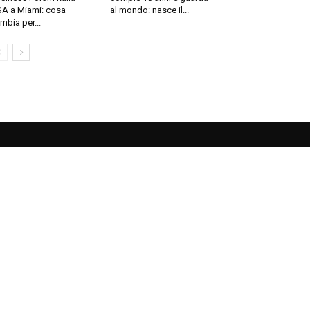
A a Miami: cosa
al mondo: nasce il...
mbia per...