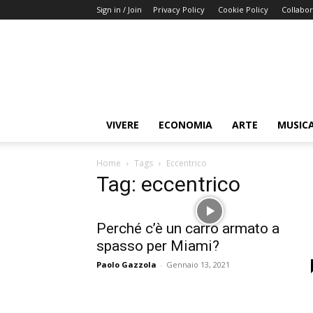
Sign in / Join
Privacy Policy
Cookie Policy
Collabor
Buongiorno
Miami
VIVERE
ECONOMIA
ARTE
MUSIC
Home
Tags
Eccentrico
Tag: eccentrico
Perché c’è un carro armato a
spasso per Miami?
Paolo Gazzola
-
Gennaio 13, 2021