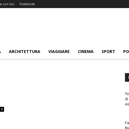
a con noi
Pubblicità
A
ARCHITETTURA
VIAGGIARE
CINEMA
SPORT
PO
To
di
vi
0
Fa
Bu