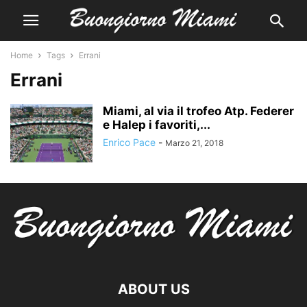
Home
Tags
Errani
Errani
Miami, al via il trofeo Atp. Federer
e Halep i favoriti,...
Enrico Pace
-
Marzo 21, 2018
ABOUT US