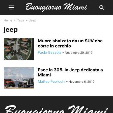
Home
Tags
Jeep
jeep
Muore sbalzato da un SUV che
corre in cerchio
Paolo Gazzola
-
Novembre 29, 2019
Esce la 305: la Jeep dedicata a
Miami
Matteo Paolicchi
-
Novembre 6, 2019