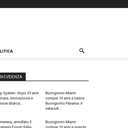
LITICA
IN EVIDENZA
p System: dopo 25 anni
Buongiorno Miami
 mare, innovazione e
compie 10 anni e nasce
sione sbarca...
Buongiorno Panama: il
network...
rnesina, annullato il
Buongiorno Miami
siness Forum Italia-
compie 10 anni e guarda