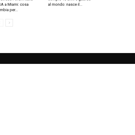
A a Miami: cosa
al mondo: nasce il...
mbia per...