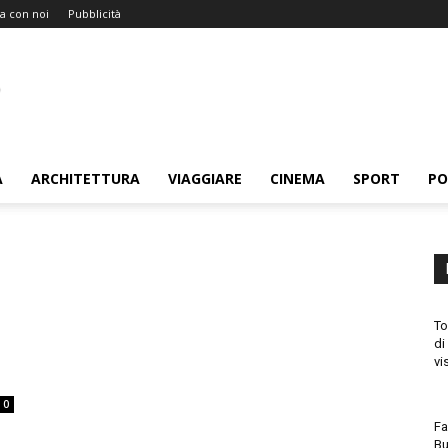
a con noi
Pubblicità
A
ARCHITETTURA
VIAGGIARE
CINEMA
SPORT
PO
To
di
vi
0
Fa
Bu