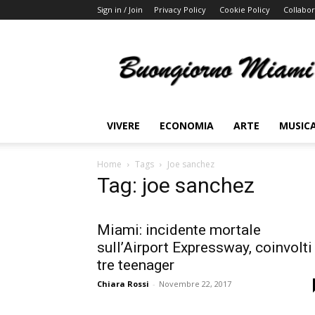
Sign in / Join
Privacy Policy
Cookie Policy
Collabor
Buongiorno
Miami
VIVERE
ECONOMIA
ARTE
MUSIC
Home
Tags
Joe sanchez
Tag: joe sanchez
Miami: incidente mortale
sull’Airport Expressway, coinvolti
tre teenager
Chiara Rossi
-
Novembre 22, 2017