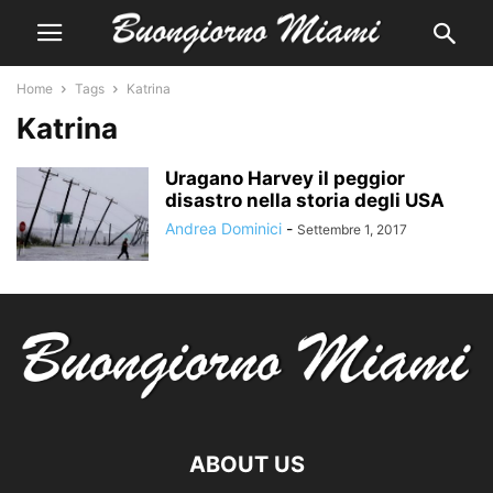
Home
Tags
Katrina
Katrina
Uragano Harvey il peggior
disastro nella storia degli USA
Andrea Dominici
-
Settembre 1, 2017
ABOUT US