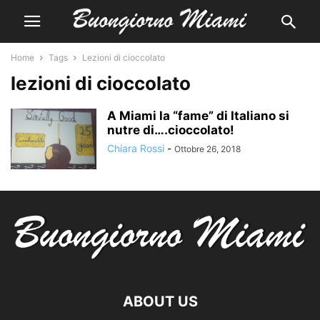
Home
Tags
Lezioni di cioccolato
lezioni di cioccolato
A Miami la “fame” di Italiano si
nutre di….cioccolato!
Chiara Rossi
-
Ottobre 26, 2018
ABOUT US