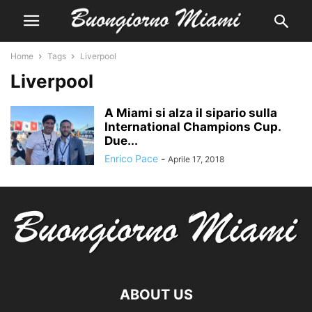
Home
Tags
Liverpool
Liverpool
A Miami si alza il sipario sulla
International Champions Cup.
Due...
Enrico Pace
-
Aprile 17, 2018
ABOUT US