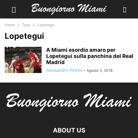
Home
Tags
Lopetegui
Lopetegui
A Miami esordio amaro per
Lopetegui sulla panchina del Real
Madrid
Alessandro Petrini
-
Agosto 3, 2018
ABOUT US