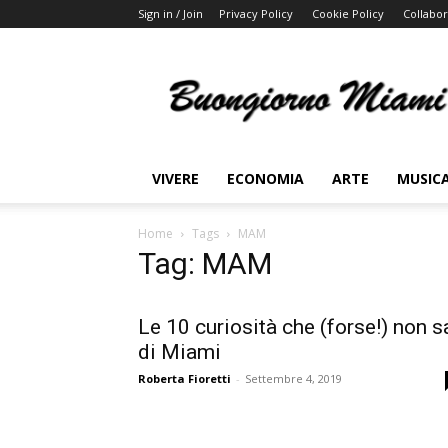
Sign in / Join
Privacy Policy
Cookie Policy
Collabor
Buongiorno
Miami
VIVERE
ECONOMIA
ARTE
MUSIC
Home
Tags
MAM
Tag: MAM
Le 10 curiosità che (forse!) non s
di Miami
Roberta Fioretti
-
Settembre 4, 2019