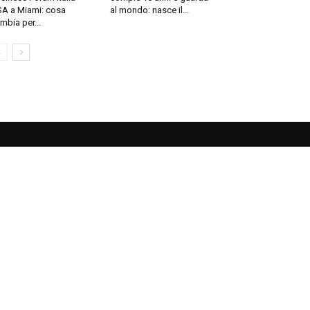
A a Miami: cosa
al mondo: nasce il...
mbia per...