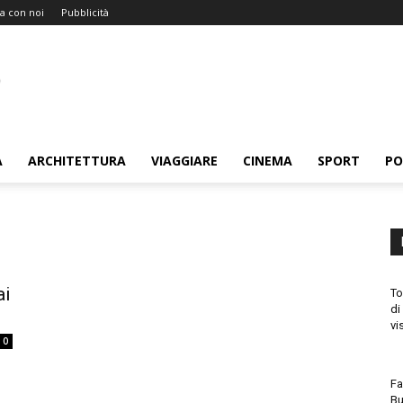
a con noi
Pubblicità
A
ARCHITETTURA
VIAGGIARE
CINEMA
SPORT
PO
ai
To
di
vi
0
Fa
Bu