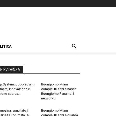
LITICA
IN EVIDENZA
p System: dopo 25 anni
Buongiorno Miami
 mare, innovazione e
compie 10 anni e nasce
sione sbarca...
Buongiorno Panama: il
network...
rnesina, annullato il
Buongiorno Miami
siness Forum Italia-
compie 10 anni e guarda