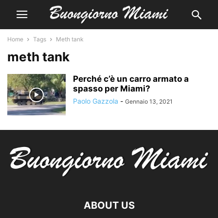
Home
Tags
Meth tank
meth tank
Perché c’è un carro armato a
spasso per Miami?
Paolo Gazzola
-
Gennaio 13, 2021
ABOUT US