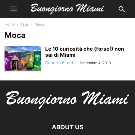
Home
Tags
Moca
Moca
Le 10 curiosità che (forse!) non
sai di Miami
Roberta Fioretti
-
Settembre 4, 2019
ABOUT US