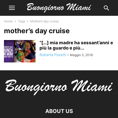
Home
Tags
Mother’s day cruise
mother’s day cruise
“[…] mia madre ha sessant’anni e
più la guardo e più...
Roberta Fioretti
-
Maggio 3, 2018
ABOUT US