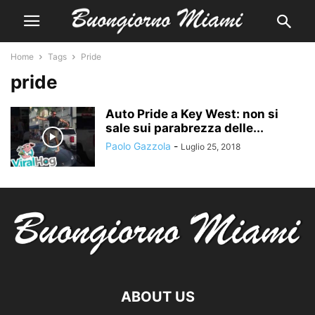
Home
Tags
Pride
pride
Auto Pride a Key West: non si
sale sui parabrezza delle...
Paolo Gazzola
-
Luglio 25, 2018
ABOUT US