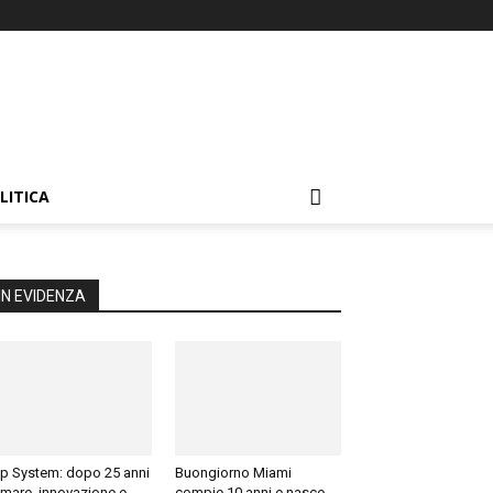
LITICA
IN EVIDENZA
p System: dopo 25 anni
Buongiorno Miami
 mare, innovazione e
compie 10 anni e nasce