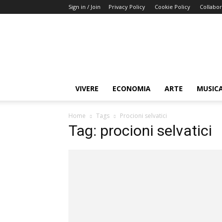
Sign in / Join
Privacy Policy
Cookie Policy
Collabor
Buongiorno
Miami
VIVERE
ECONOMIA
ARTE
MUSIC
Home
Tags
Procioni selvatici
Tag: procioni selvatici