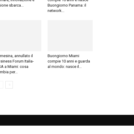
sione sbarca...
Buongiorno Panama: il
network...
rnesina, annullato il
Buongiorno Miami
siness Forum Italia-
compie 10 anni e guarda
A a Miami: cosa
al mondo: nasce il...
mbia per...