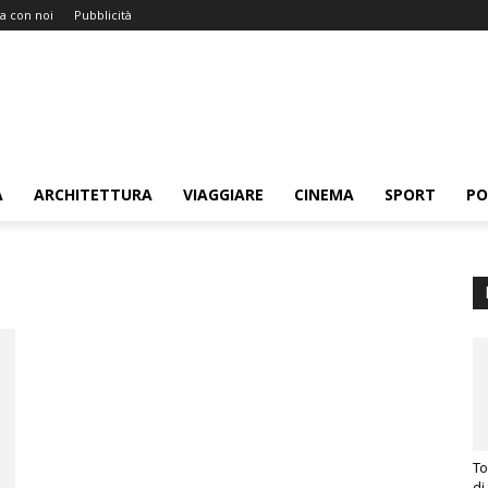
a con noi
Pubblicità
A
ARCHITETTURA
VIAGGIARE
CINEMA
SPORT
PO
To
di