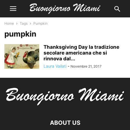
Home
Tags
Pumpkin
pumpkin
Thanksgiving Day la tradizione
secolare americana che si
rinnova dal...
Laura Vailati
-
Novembre 21, 2017
ABOUT US