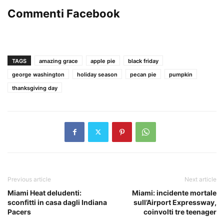
Commenti Facebook
TAGS
amazing grace
apple pie
black friday
george washington
holiday season
pecan pie
pumpkin
thanksgiving day
Previous article
Next article
Miami Heat deludenti:
Miami: incidente mortale
sconfitti in casa dagli Indiana
sull’Airport Expressway,
Pacers
coinvolti tre teenager