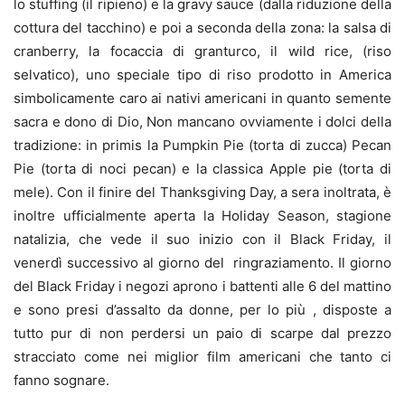
lo stuffing (il ripieno) e la gravy sauce (dalla riduzione della
cottura del tacchino) e poi a seconda della zona: la salsa di
cranberry, la focaccia di granturco, il wild rice, (riso
selvatico), uno speciale tipo di riso prodotto in America
simbolicamente caro ai nativi americani in quanto semente
sacra e dono di Dio, Non mancano ovviamente i dolci della
tradizione: in primis la Pumpkin Pie (torta di zucca) Pecan
Pie (torta di noci pecan) e la classica Apple pie (torta di
mele). Con il finire del Thanksgiving Day, a sera inoltrata, è
inoltre ufficialmente aperta la Holiday Season, stagione
natalizia, che vede il suo inizio con il Black Friday, il
venerdì successivo al giorno del ringraziamento. Il giorno
del Black Friday i negozi aprono i battenti alle 6 del mattino
e sono presi d’assalto da donne, per lo più , disposte a
tutto pur di non perdersi un paio di scarpe dal prezzo
stracciato come nei miglior film americani che tanto ci
fanno sognare.