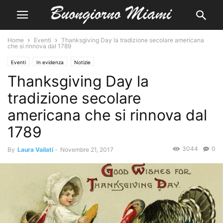
Home
Eventi
Thanksgiving Day la tradizione secolare americana
che si rinnova dal 1789
Eventi
In evidenza
Notizie
Thanksgiving Day la
tradizione secolare
americana che si rinnova dal
1789
3044
0
By
Laura Vailati
-
Novembre 21, 2017