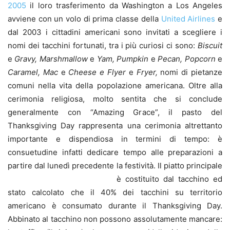
2005
il loro trasferimento da Washington a Los Angeles
avviene con un volo di prima classe della
United Airlines
e
dal 2003 i cittadini americani sono invitati a scegliere i
nomi dei tacchini fortunati, tra i più curiosi ci sono:
Biscuit
e
Gravy, Marshmallow
e
Yam, Pumpkin
e
Pecan
, Popcorn
e
Caramel, Mac
e
Cheese e Flyer
e
Fryer,
nomi di pietanze
comuni nella vita della popolazione americana. Oltre alla
cerimonia religiosa, molto sentita che si conclude
generalmente con “Amazing Grace”, il pasto del
Thanksgiving Day rappresenta una cerimonia altrettanto
importante e dispendiosa in termini di tempo: è
consuetudine infatti dedicare tempo alle preparazioni a
partire dal lunedì precedente la festività.
Il piatto principale
è costituito dal tacchino ed
stato calcolato che il 40% dei tacchini su territorio
americano è consumato durante il Thanksgiving Day.
Abbinato al tacchino non possono assolutamente mancare: