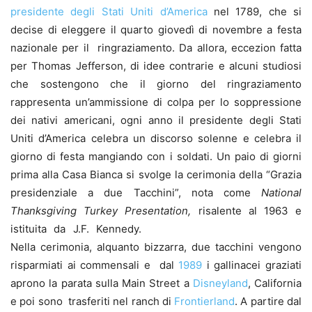
presidente degli Stati Uniti d’America
nel 1789, che si
decise di eleggere il quarto giovedì di novembre a festa
nazionale per il ringraziamento. Da allora, eccezion fatta
per Thomas Jefferson, di idee contrarie e alcuni studiosi
che sostengono che il giorno del ringraziamento
rappresenta un’ammissione di colpa per lo soppressione
dei nativi americani, ogni anno il presidente degli Stati
Uniti d’America celebra un discorso solenne e celebra il
giorno di festa mangiando con i soldati. Un paio di giorni
prima alla Casa Bianca si svolge la cerimonia della “Grazia
presidenziale a due Tacchini”, nota come
National
Thanksgiving Turkey Presentation,
risalente al 1963 e
istituita da J.F. Kennedy.
Nella cerimonia, alquanto bizzarra, due tacchini vengono
risparmiati ai commensali e dal
1989
i gallinacei graziati
aprono la parata sulla Main Street a
Disneyland
, California
e poi sono trasferiti nel ranch di
Frontierland
. A partire dal