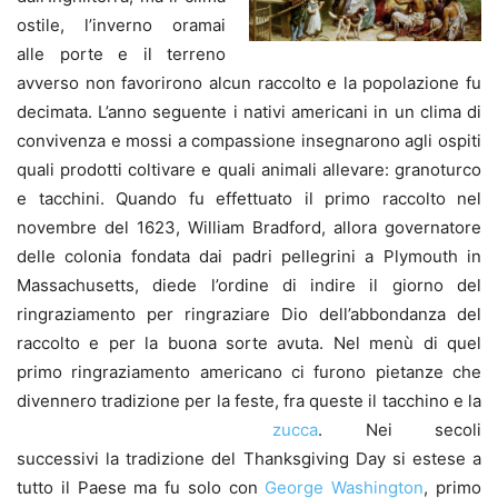
ostile, l’inverno oramai
alle porte e il terreno
avverso non favorirono alcun raccolto e la popolazione fu
decimata. L’anno seguente i nativi americani in un clima di
convivenza e mossi a compassione insegnarono agli ospiti
quali prodotti coltivare e quali animali allevare: granoturco
e tacchini. Quando fu effettuato il primo raccolto nel
novembre del 1623, William Bradford, allora governatore
delle colonia fondata dai padri pellegrini a Plymouth in
Massachusetts, diede l’ordine di indire il giorno del
ringraziamento per ringraziare Dio dell’abbondanza del
raccolto e per la buona sorte avuta. Nel menù di quel
primo ringraziamento americano ci furono pietanze che
divennero tradizione per la feste, fra queste il tacchino e la
zucca
.
Nei secoli
successivi la tradizione del Thanksgiving Day si estese a
tutto il Paese ma fu solo con
George Washington
, primo