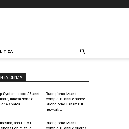
LITICA
IN EVIDENZA
p System: dopo 25 anni
Buongiorno Miami
 mare, innovazione e
compie 10 anni e nasce
sione sbarca...
Buongiorno Panama: il
network...
rnesina, annullato il
Buongiorno Miami
siness Forum Italia-
compie 10 anni e guarda