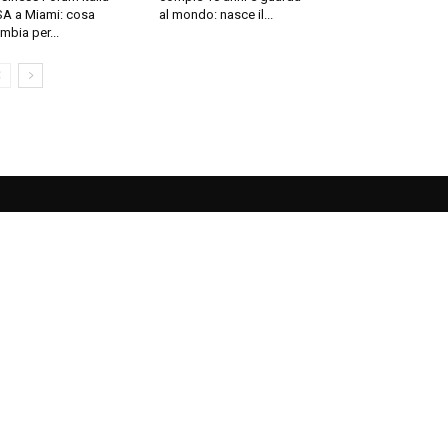
A a Miami: cosa
al mondo: nasce il...
mbia per...