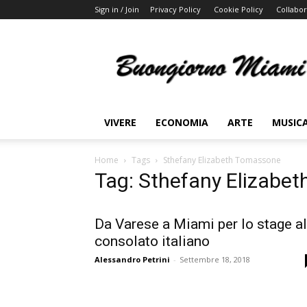
Sign in / Join
Privacy Policy
Cookie Policy
Collabor
Buongiorno
Miami
VIVERE
ECONOMIA
ARTE
MUSIC
Home
Tags
Sthefany Elizabeth Tomassone
Tag: Sthefany Elizabe
Da Varese a Miami per lo stage al
consolato italiano
Alessandro Petrini
-
Settembre 18, 2018