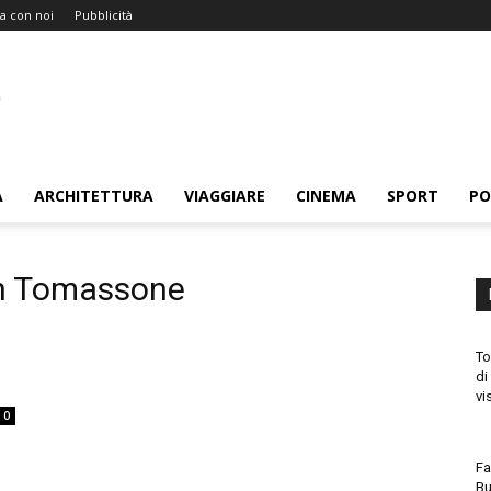
a con noi
Pubblicità
A
ARCHITETTURA
VIAGGIARE
CINEMA
SPORT
PO
th Tomassone
To
di
vi
0
Fa
Bu