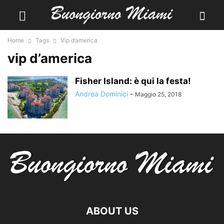
Home
Tags
Vip d’america
vip d’america
Fisher Island: è qui la festa!
Andrea Dominici
-
Maggio 25, 2018
ABOUT US