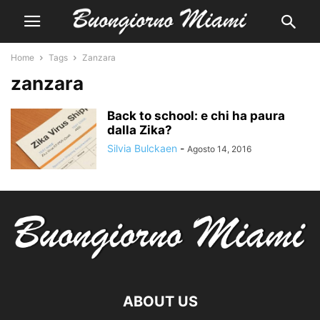
Home
Tags
Zanzara
zanzara
Back to school: e chi ha paura
dalla Zika?
Silvia Bulckaen
-
Agosto 14, 2016
ABOUT US