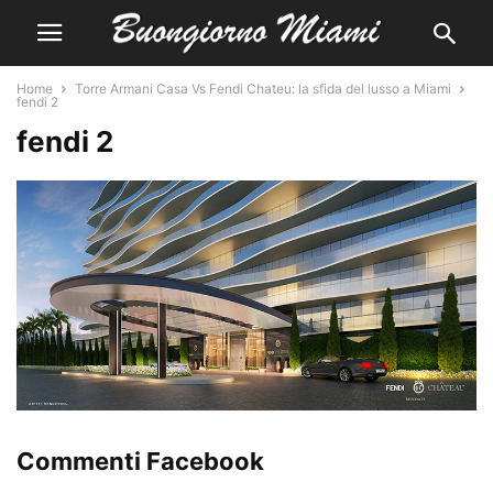
Home
Torre Armani Casa Vs Fendi Chateu: la sfida del lusso a Miami
fendi 2
fendi 2
Commenti Facebook