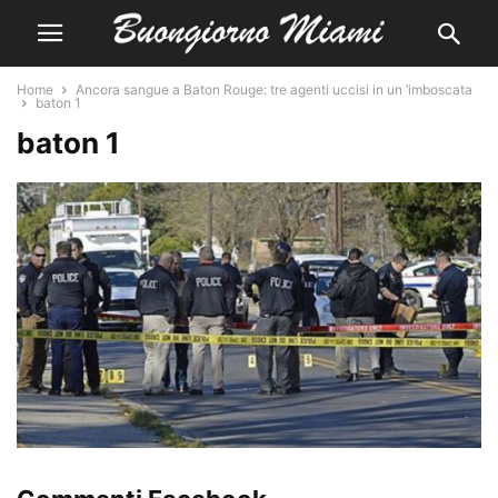
Home
Ancora sangue a Baton Rouge: tre agenti uccisi in un ‘imboscata
baton 1
baton 1