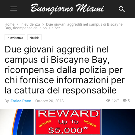
Home
In evidenza
Due giovani aggrediti nel campus di Biscayne
Bay, ricompensa dalla polizia per...
In evidenza
Notizie
Due giovani aggrediti nel
campus di Biscayne Bay,
ricompensa dalla polizia per
chi fornisce informazioni per
la cattura del responsabile
1574
0
By
Enrico Pace
-
Ottobre 20, 2018