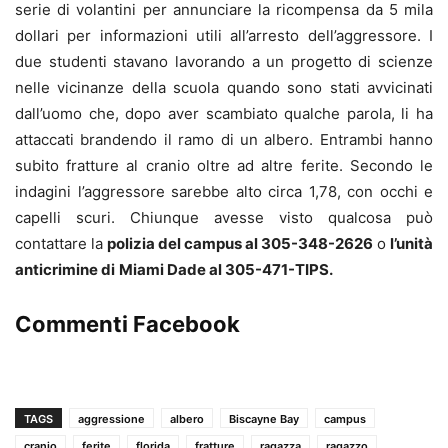
serie di volantini per annunciare la ricompensa da 5 mila
dollari per informazioni utili all’arresto dell’aggressore. I
due studenti stavano lavorando a un progetto di scienze
nelle vicinanze della scuola quando sono stati avvicinati
dall’uomo che, dopo aver scambiato qualche parola, li ha
attaccati brandendo il ramo di un albero. Entrambi hanno
subito fratture al cranio oltre ad altre ferite. Secondo le
indagini l’aggressore sarebbe alto circa 1,78, con occhi e
capelli scuri. Chiunque avesse visto qualcosa può
contattare la
polizia del campus al 305-348-2626
o
l’unità
anticrimine di
Miami Dade al 305-471-TIPS.
Commenti Facebook
TAGS
aggressione
albero
Biscayne Bay
campus
cranio
ferite
florida
fratture
ragazza
ragazzo