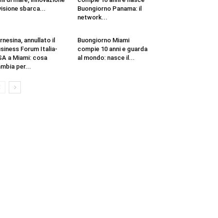
visione sbarca...
Buongiorno Panama: il
network...
rnesina, annullato il
Buongiorno Miami
siness Forum Italia-
compie 10 anni e guarda
A a Miami: cosa
al mondo: nasce il...
mbia per...