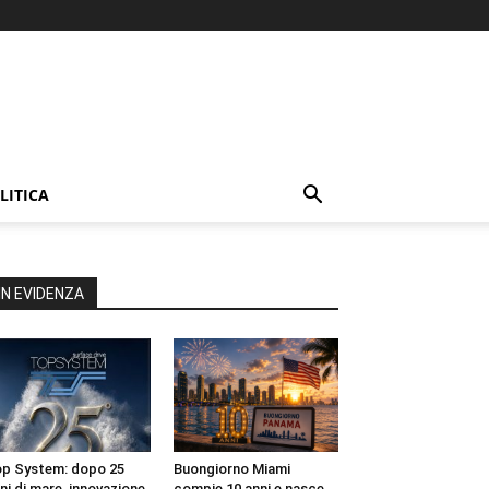
LITICA
IN EVIDENZA
p System: dopo 25
Buongiorno Miami
ni di mare, innovazione
compie 10 anni e nasce