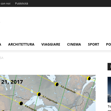
 con noi
Pubblicità
A
ARCHITETTURA
VIAGGIARE
CINEMA
SPORT
PO
USA
To
an