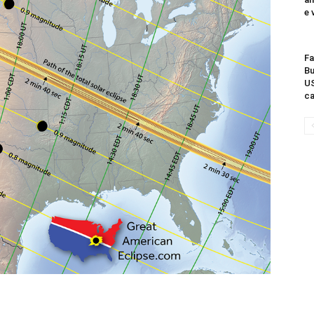
e 
Fa
Bu
US
ca