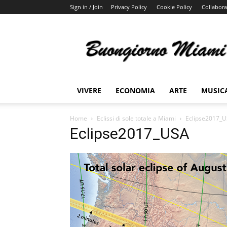
Sign in / Join
Privacy Policy
Cookie Policy
Collabora
Buongiorno
Miami
VIVERE
ECONOMIA
ARTE
MUSIC
Home
Eclissi di sole totale a Miami
Eclipse2017_
Eclipse2017_USA