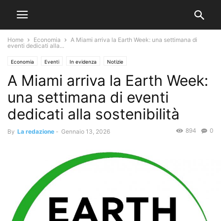
Home
Economia
A Miami arriva la Earth Week: una settimana di
eventi dedicati alla...
Economia
Eventi
In evidenza
Notizie
A Miami arriva la Earth Week:
una settimana di eventi
dedicati alla sostenibilità
894
0
By
La redazione
-
Gennaio 13, 2026