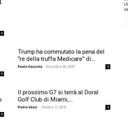
US
ca
0
Trump ha commutato la pena del
“re della truffa Medicare” di...
Paolo Gazzola
-
Dicembre 28, 2020
0
0
Il prossimo G7 si terrà al Doral
o
Golf Club di Miami,...
Pietro Vesci
-
Ottobre 17, 2019
0
0