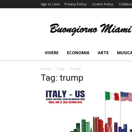
Sign in / Join
Privacy Policy
Cookie Policy
Collabor
Buongiorno
Miami
VIVERE
ECONOMIA
ARTE
MUSIC
Home
Tags
Trump
Tag: trump