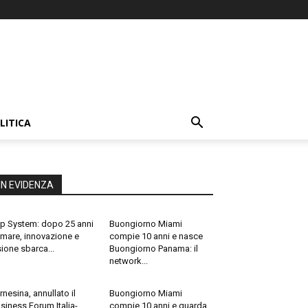
LITICA
IN EVIDENZA
p System: dopo 25 anni
Buongiorno Miami
 mare, innovazione e
compie 10 anni e nasce
sione sbarca...
Buongiorno Panama: il
network...
rnesina, annullato il
Buongiorno Miami
siness Forum Italia-
compie 10 anni e guarda