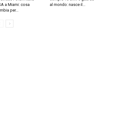
A a Miami: cosa
al mondo: nasce il...
mbia per...