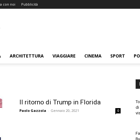
a con noi
Pubblicità
A
ARCHITETTURA
VIAGGIARE
CINEMA
SPORT
PO
Il ritorno di Trump in Florida
To
di
Paolo Gazzola
-
Gennaio 20, 2021
0
vi
Fa
Bu