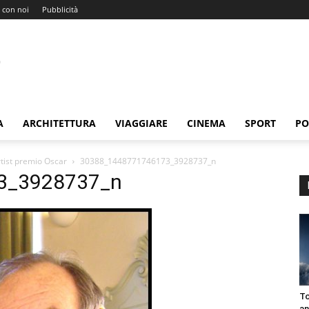
 con noi
Pubblicità
A
ARCHITETTURA
VIAGGIARE
CINEMA
SPORT
PO
rtist premio Oscar
30388_1448771746173_3928737_n
3_3928737_n
To
an