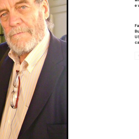
e 
Fa
Bu
US
ca