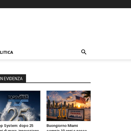
LITICA
IN EVIDENZA
p System: dopo 25
Buongiorno Miami
ni di mare, innovazione
compie 10 anni e nasce