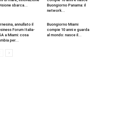
visione sbarca...
Buongiorno Panama: il
network...
rnesina, annullato il
Buongiorno Miami
siness Forum Italia-
compie 10 anni e guarda
A a Miami: cosa
al mondo: nasce il...
mbia per...