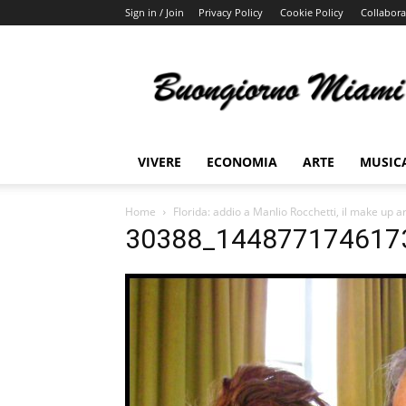
Sign in / Join
Privacy Policy
Cookie Policy
Collabora
Buongiorno
Miami
VIVERE
ECONOMIA
ARTE
MUSIC
Home
Florida: addio a Manlio Rocchetti, il make up a
30388_144877174617