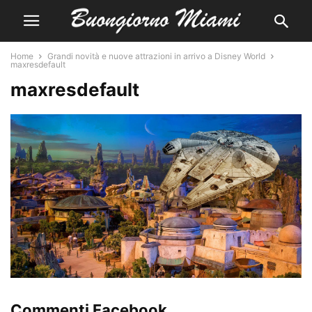
Home
Grandi novità e nuove attrazioni in arrivo a Disney World
maxresdefault
maxresdefault
Commenti Facebook