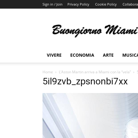
Sign in / Join
Privacy Policy
Cookie Policy
Collabora
Buongiorno
Miami
VIVERE
ECONOMIA
ARTE
MUSIC
Home
L’Aston Martin arriva a Miami con la “vela”
5il9zvb_zpsnonbi7xx