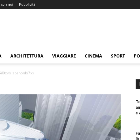
 con noi
Pubblicità
A
ARCHITETTURA
VIAGGIARE
CINEMA
SPORT
PO
5il9zvb_zpsnonbi7xx
To
an
e 
Fa
Bu