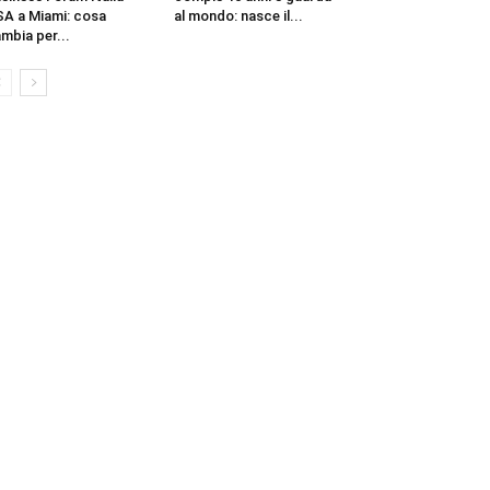
A a Miami: cosa
al mondo: nasce il...
mbia per...