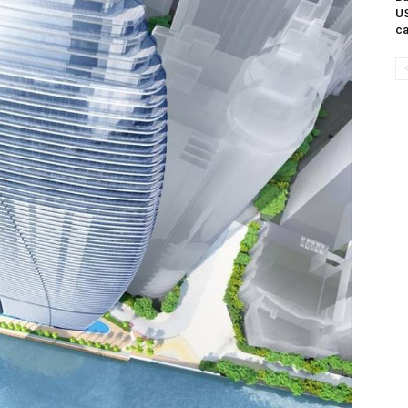
US
ca