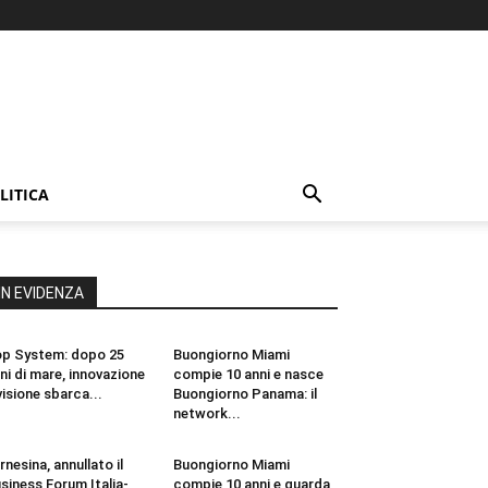
LITICA
IN EVIDENZA
p System: dopo 25
Buongiorno Miami
ni di mare, innovazione
compie 10 anni e nasce
visione sbarca...
Buongiorno Panama: il
network...
rnesina, annullato il
Buongiorno Miami
siness Forum Italia-
compie 10 anni e guarda