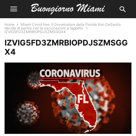
Home
Miami Covid free. Il Governatore della Florida Ron DeSantis
decide di partire con le vaccinazioni a tappeto.
IZVIG5FD3ZMRBIOPDJSZMSGGX4
IZVIG5FD3ZMRBIOPDJSZMSGG
X4