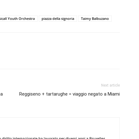
icall Youth Orchestra
piazza della signoria
Taimy Balbuzano
Next article
na
Reggiseno + tartarughe = viaggio negato a Miami
 diritto internazionale ha lavorato per diversi anni a Bruxelles,