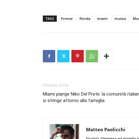
TAGS
Firenze
florida
miami
musica
Mus
Previous article
Miami piange Niko Del Prete: la comunità italia
si stringe attorno alla famiglia
Matteo Paolicchi
Giurista d’impresa ed esperto in