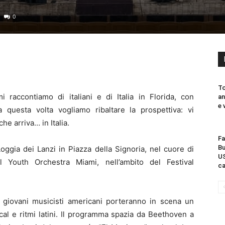
0
To
raccontiamo di italiani e di Italia in Florida, con
an
e 
 questa volta vogliamo ribaltare la prospettiva: vi
he arriva… in Italia.
Fa
Bu
Loggia dei Lanzi in Piazza della Signoria, nel cuore di
US
ll Youth Orchestra Miami, nell’ambito del Festival
ca
 i giovani musicisti americani porteranno in scena un
ical e ritmi latini. Il programma spazia da Beethoven a