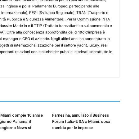
nza inglese e poi al Parlamento Europeo, partecipando alle
nternazionale), REGI (Sviluppo Regionale), TRAN (Trasporto e
nità Pubblica e Sicurezza Alimentare). Per la Commissione INTA
 dossier Made in e il TTIP (Trattato transatlantico sul commercio e
SA). Oltre alla conoscenza approfondita del diritto d’impresa è
l manager e CEO di aziende. Negli ultimi anni ha concentrato la
etti di internazionalizzazione per il settore yacht, luxury, real
portanti relazioni con stakeholder pubblici e privati soprattutto in
Miami compie 10 anni e
Farnesina, annullato il Business
iorno Panama: il
Forum Italia-USA a Miami: cosa
ongiorno News si
cambia per le imprese