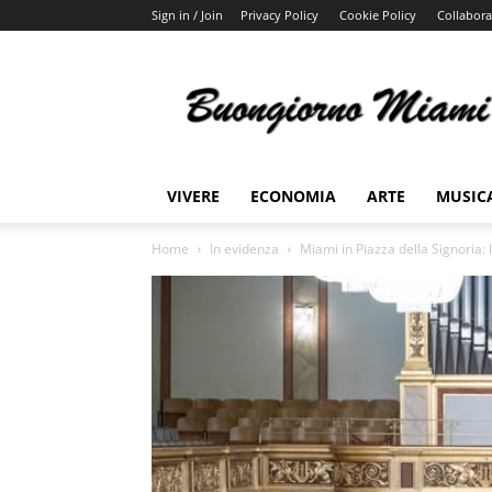
Sign in / Join
Privacy Policy
Cookie Policy
Collabora
Buongiorno
Miami
VIVERE
ECONOMIA
ARTE
MUSIC
Home
In evidenza
Miami in Piazza della Signoria: 