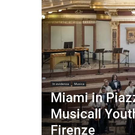
In evidenza
Musica
Miami in Piazz
Musicall Yout
Firenze