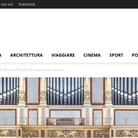
 con noi
Pubblicità
A
ARCHITETTURA
VIAGGIARE
CINEMA
SPORT
PO
la Musicall Youth Orchestra fa tappa a...