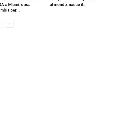
A a Miami: cosa
al mondo: nasce il...
mbia per...