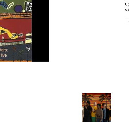
US
ca