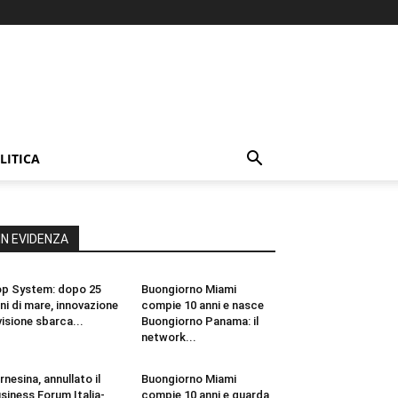
LITICA
IN EVIDENZA
p System: dopo 25
Buongiorno Miami
ni di mare, innovazione
compie 10 anni e nasce
visione sbarca...
Buongiorno Panama: il
network...
rnesina, annullato il
Buongiorno Miami
siness Forum Italia-
compie 10 anni e guarda