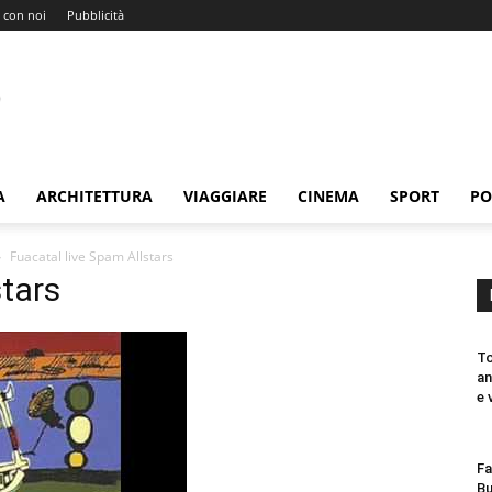
 con noi
Pubblicità
A
ARCHITETTURA
VIAGGIARE
CINEMA
SPORT
PO
Fuacatal live Spam Allstars
stars
To
an
e 
Fa
Bu