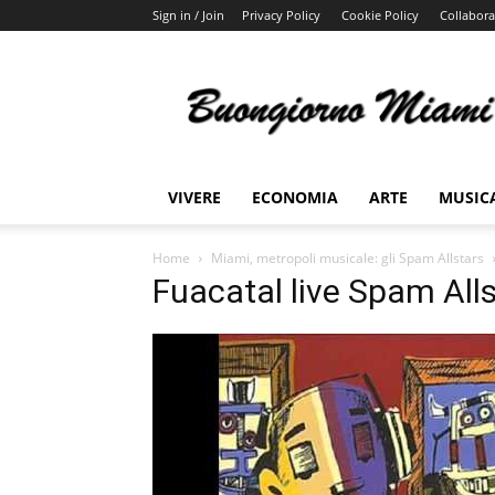
Sign in / Join
Privacy Policy
Cookie Policy
Collabora
Buongiorno
Miami
VIVERE
ECONOMIA
ARTE
MUSIC
Home
Miami, metropoli musicale: gli Spam Allstars
Fuacatal live Spam All