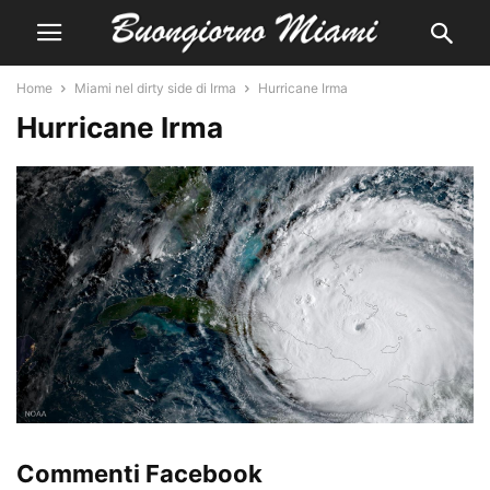
Home
Miami nel dirty side di Irma
Hurricane Irma
Hurricane Irma
Commenti Facebook