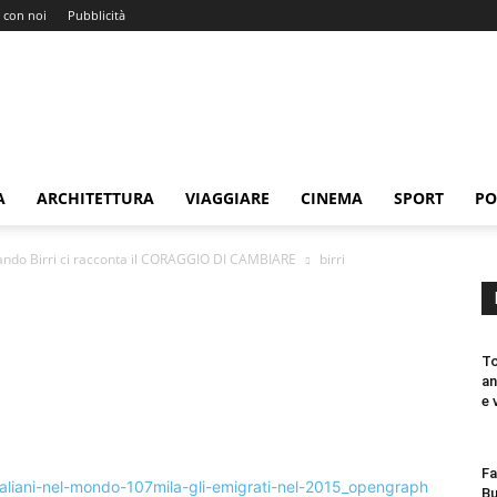
 con noi
Pubblicità
A
ARCHITETTURA
VIAGGIARE
CINEMA
SPORT
PO
nando Birri ci racconta il CORAGGIO DI CAMBIARE
birri
To
an
e 
Fa
Bu