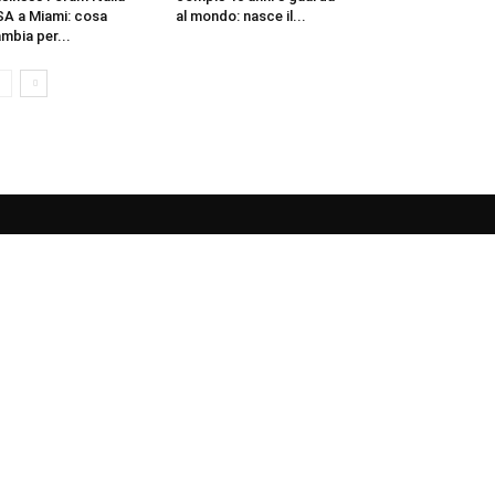
A a Miami: cosa
al mondo: nasce il...
mbia per...