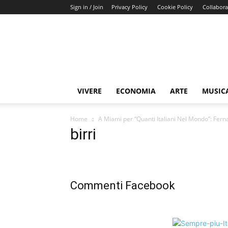
Sign in / Join
Privacy Policy
Cookie Policy
Collabora
Buongiorno
Miami
VIVERE
ECONOMIA
ARTE
MUSIC
Home
A Miami per “Quanti Italiani Nel Mondo”: Fer
birri
Commenti Facebook