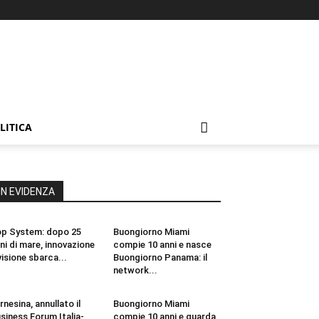
LITICA
IN EVIDENZA
p System: dopo 25
Buongiorno Miami
ni di mare, innovazione
compie 10 anni e nasce
visione sbarca...
Buongiorno Panama: il
network...
rnesina, annullato il
Buongiorno Miami
siness Forum Italia-
compie 10 anni e guarda