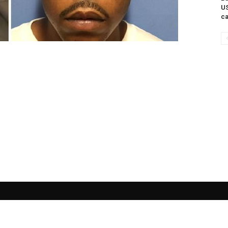
US
ca