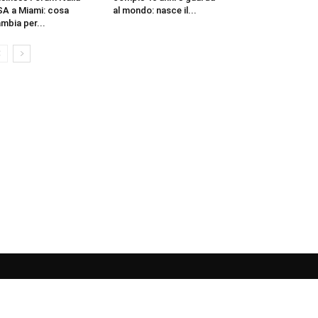
A a Miami: cosa
al mondo: nasce il...
mbia per...