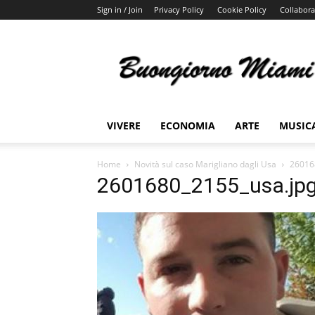
Sign in / Join
Privacy Policy
Cookie Policy
Collabora
Buongiorno
Miami
VIVERE
ECONOMIA
ARTE
MUSIC
Home
Novità sul caso Marigliano dagli Usa
26016
2601680_2155_usa.jp