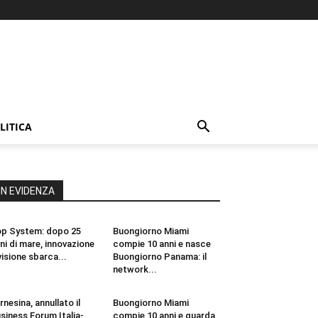
LITICA
IN EVIDENZA
p System: dopo 25
Buongiorno Miami
ni di mare, innovazione
compie 10 anni e nasce
visione sbarca...
Buongiorno Panama: il
network...
rnesina, annullato il
Buongiorno Miami
siness Forum Italia-
compie 10 anni e guarda