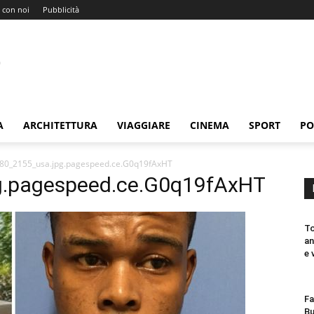
 con noi
Pubblicità
A
ARCHITETTURA
VIAGGIARE
CINEMA
SPORT
PO
80_2155_usa.jpg.pagespeed.ce.G0q19fAxHT
g.pagespeed.ce.G0q19fAxHT
To
an
e 
Fa
Bu