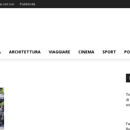
a con noi
Pubblicità
A
ARCHITETTURA
VIAGGIARE
CINEMA
SPORT
PO
To
di
vi
Fa
Bu