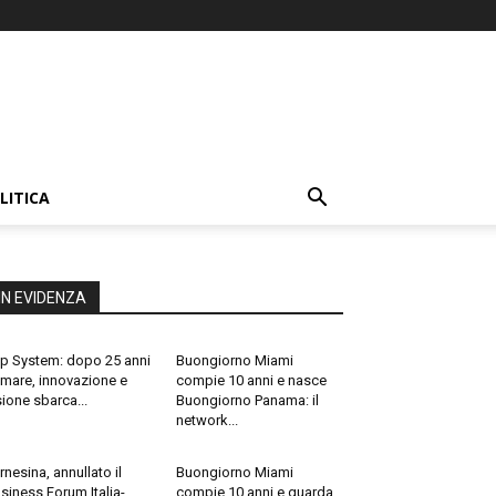
LITICA
IN EVIDENZA
p System: dopo 25 anni
Buongiorno Miami
 mare, innovazione e
compie 10 anni e nasce
sione sbarca...
Buongiorno Panama: il
network...
rnesina, annullato il
Buongiorno Miami
siness Forum Italia-
compie 10 anni e guarda