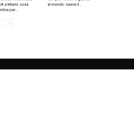
A a Miami: cosa
al mondo: nasce il...
mbia per...