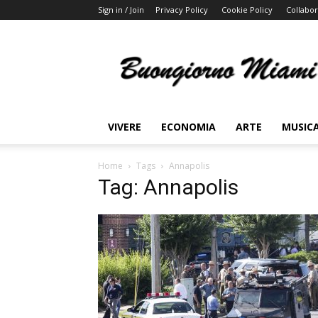
Sign in / Join
Privacy Policy
Cookie Policy
Collabor
Buongiorno
Miami
VIVERE
ECONOMIA
ARTE
MUSIC
Home
Tags
Annapolis
Tag: Annapolis