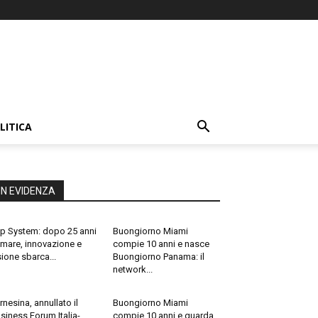
LITICA
IN EVIDENZA
p System: dopo 25 anni
Buongiorno Miami
 mare, innovazione e
compie 10 anni e nasce
sione sbarca...
Buongiorno Panama: il
network...
rnesina, annullato il
Buongiorno Miami
siness Forum Italia-
compie 10 anni e guarda