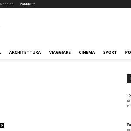
a con noi
Pubblicità
A
ARCHITETTURA
VIAGGIARE
CINEMA
SPORT
PO
To
di
vi
Fa
0
Bu