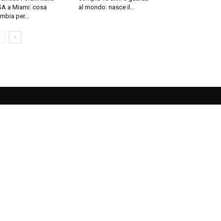
A a Miami: cosa
al mondo: nasce il...
mbia per...