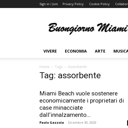
Sign in / Join
Privacy Policy
Cookie Policy
Collabor
Buongiorno
Miami
VIVERE
ECONOMIA
ARTE
MUSIC
Home
Tags
Assorbente
Tag: assorbente
Miami Beach vuole sostenere
economicamente i proprietari di
case minacciate
dall’innalzamento...
Paolo Gazzola
-
Dicembre 30, 2020