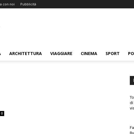
a con noi
Pubblicità
A
ARCHITETTURA
VIAGGIARE
CINEMA
SPORT
PO
To
di
vi
0
Fa
Bu