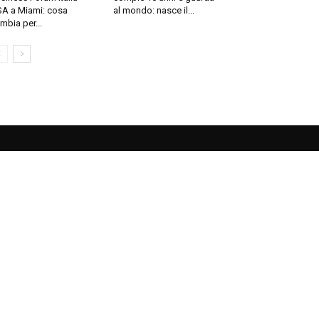
A a Miami: cosa
al mondo: nasce il...
mbia per...