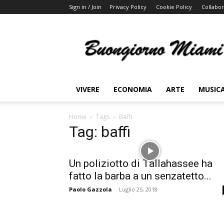
Sign in / Join
Privacy Policy
Cookie Policy
Collabor
Buongiorno
Miami
VIVERE
ECONOMIA
ARTE
MUSIC
Home
Tags
Baffi
Tag: baffi
Un poliziotto di Tallahassee ha
fatto la barba a un senzatetto...
Paolo Gazzola
-
Luglio 25, 2018