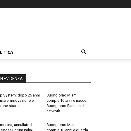
LITICA
IN EVIDENZA
p System: dopo 25 anni
Buongiorno Miami
 mare, innovazione e
compie 10 anni e nasce
sione sbarca...
Buongiorno Panama: il
network...
rnesina, annullato il
Buongiorno Miami
siness Forum Italia-
compie 10 anni e guarda