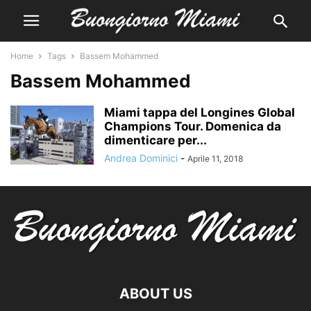
Home
Tags
Bassem Mohammed
Bassem Mohammed
Miami tappa del Longines Global
Champions Tour. Domenica da
dimenticare per...
Andrea Dominici
-
Aprile 11, 2018
ABOUT US