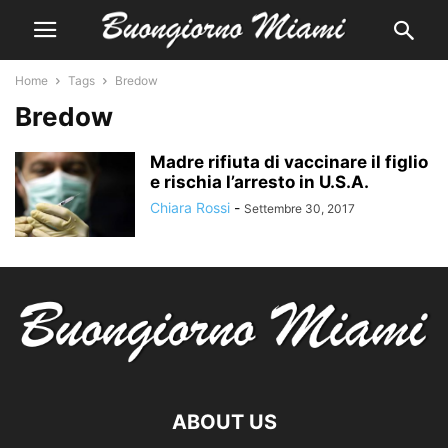
Home
Tags
Bredow
Bredow
Madre rifiuta di vaccinare il figlio
e rischia l’arresto in U.S.A.
Chiara Rossi
-
Settembre 30, 2017
ABOUT US