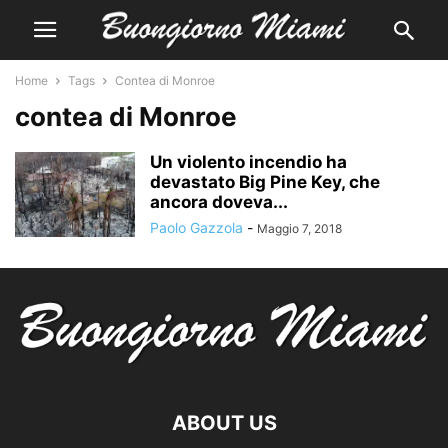
Home
Tags
Contea di Monroe
contea di Monroe
Un violento incendio ha
devastato Big Pine Key, che
ancora doveva...
Paolo Gazzola
-
Maggio 7, 2018
ABOUT US