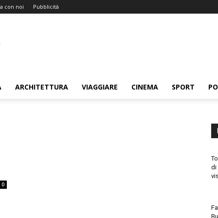
a con noi
Pubblicità
A
ARCHITETTURA
VIAGGIARE
CINEMA
SPORT
PO
To
di
.
vi
0
Fa
Bu