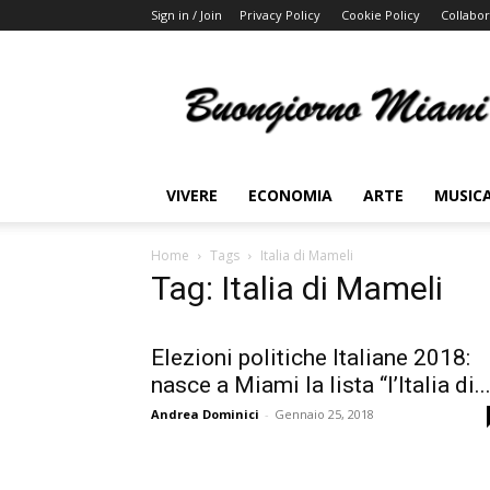
Sign in / Join
Privacy Policy
Cookie Policy
Collabor
Buongiorno
Miami
VIVERE
ECONOMIA
ARTE
MUSIC
Home
Tags
Italia di Mameli
Tag: Italia di Mameli
Elezioni politiche Italiane 2018:
nasce a Miami la lista “l’Italia di..
Andrea Dominici
-
Gennaio 25, 2018