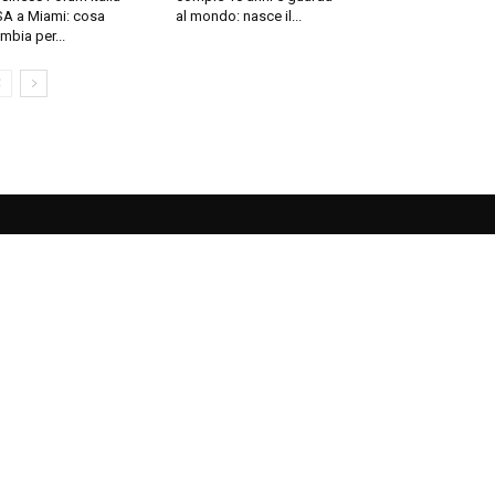
A a Miami: cosa
al mondo: nasce il...
mbia per...